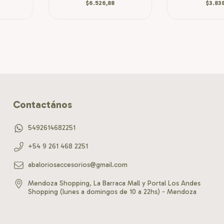
$6.526,88
$3.838
Contactános
5492614682251
+54 9 261 468 2251
abaloriosaccesorios@gmail.com
Mendoza Shopping, La Barraca Mall y Portal Los Andes
Shopping (lunes a domingos de 10 a 22hs) - Mendoza