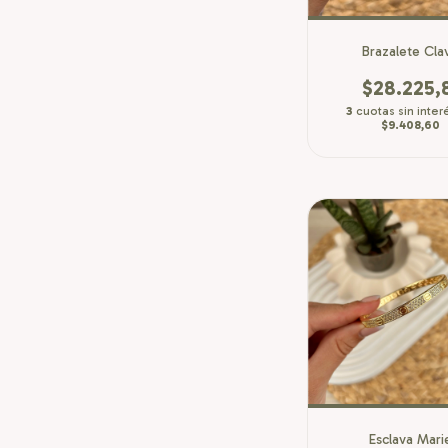
Brazalete Cla
$28.225,
3
cuotas sin inter
$9.408,60
Esclava Mari