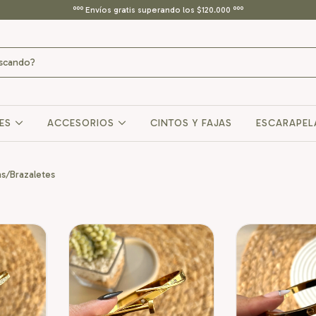
ººº Envíos gratis superando los $120.000 ººº
RES
ACCESORIOS
CINTOS Y FAJAS
ESCARAPEL
as/Brazaletes