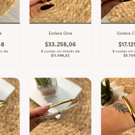
a
Esclava Gina
Esclava Ch
48
$33.258,06
$17.12
és de
3
cuotas sin interés de
3
cuotas sin 
$11.086,02
$5.709