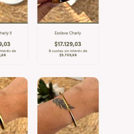
arly II
Esclava Charly
9,03
$17.129,03
interés de
3
cuotas sin interés de
,68
$5.709,68