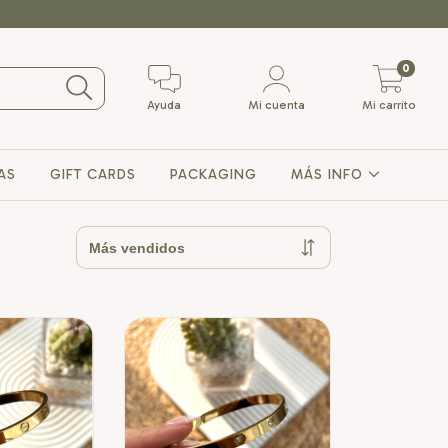
0
Ayuda
Mi cuenta
Mi carrito
AS
GIFT CARDS
PACKAGING
MÁS INFO