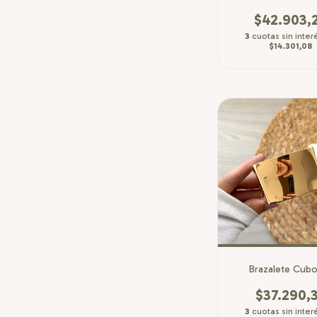
$42.903,
3
cuotas sin inter
$14.301,08
Brazalete Cub
$37.290,
3
cuotas sin inter