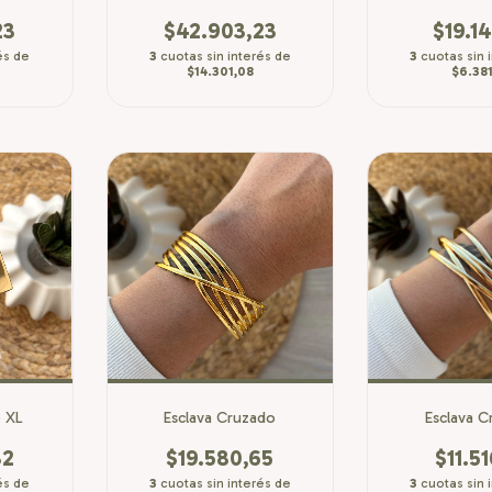
23
$42.903,23
$19.14
és de
3
cuotas sin interés de
3
cuotas sin 
$14.301,08
$6.381
o XL
Esclava Cruzado
Esclava C
32
$19.580,65
$11.51
és de
3
cuotas sin interés de
3
cuotas sin 