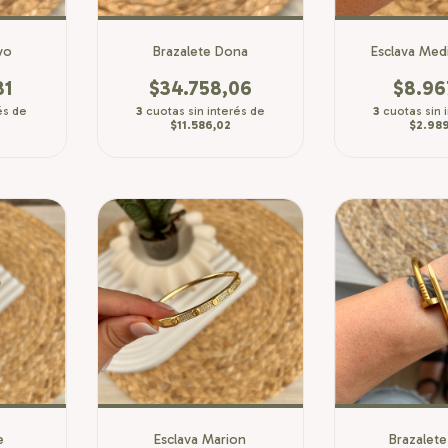
vo
Brazalete Dona
Esclava Med
81
$34.758,06
$8.96
és de
3
cuotas sin interés de
3
cuotas sin 
$11.586,02
$2.989
e
Esclava Marion
Brazalete