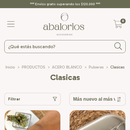
ººº Envíos gratis superando los $120.000 ººº
0
Inicio
>
PRODUCTOS
>
ACERO BLANCO
>
Pulseras
>
Clasicas
Clasicas
Filtrar