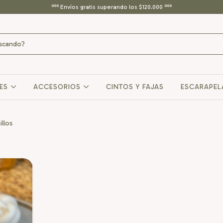
ººº Envíos gratis superando los $120.000 ººº
RES
ACCESORIOS
CINTOS Y FAJAS
ESCARAPEL
illos