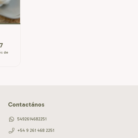
o
7
és de
Contactános
5492614682251
+54 9 261 468 2251