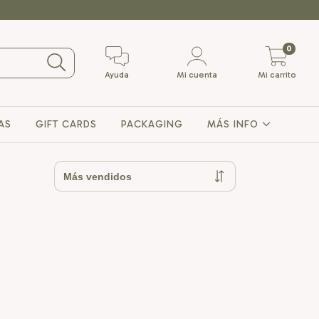
0
Ayuda
Mi cuenta
Mi carrito
AS
GIFT CARDS
PACKAGING
MÁS INFO