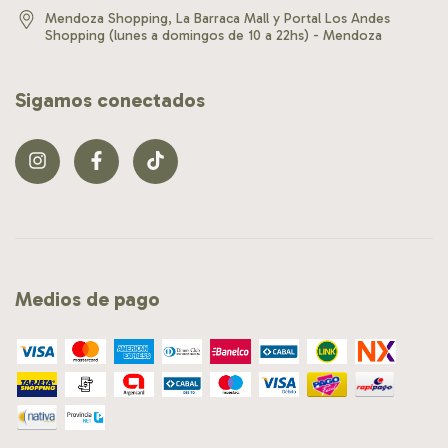
Mendoza Shopping, La Barraca Mall y Portal Los Andes
Shopping (lunes a domingos de 10 a 22hs) - Mendoza
Sigamos conectados
Medios de pago