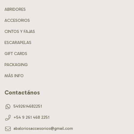
ABRIDORES
ACCESORIOS
CINTOS Y FAJAS
ESCARAPELAS
GIFT CARDS
PACKAGING
MÁS INFO
Contactános
5492614682251
+54 9 261 468 2251
abaloriosaccesorios@gmail.com