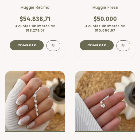
Huggie Racimo
Huggie Fresa
$54.838,71
$50.000
3
cuotas sin interés de
3
cuotas sin interés de
$18.279,57
$16.666,67