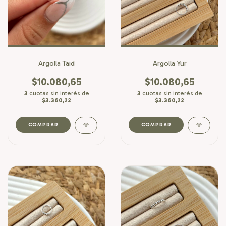
Argolla Taid
Argolla Yur
$10.080,65
$10.080,65
3
cuotas sin interés de
3
cuotas sin interés de
$3.360,22
$3.360,22