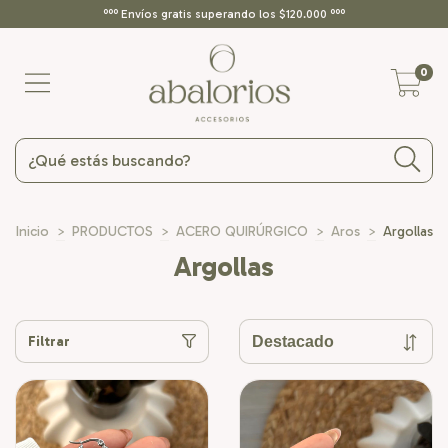
ººº Envíos gratis superando los $120.000 ººº
0
Inicio
>
PRODUCTOS
>
ACERO QUIRÚRGICO
>
Aros
>
Argollas
Argollas
Filtrar