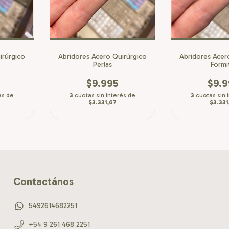
irúrgico
Abridores Acero Quirúrgico
Abridores Acer
Perlas
Formi
$9.995
$9.
és de
3
cuotas sin interés de
3
cuotas sin 
$3.331,67
$3.331
Contactános
5492614682251
+54 9 261 468 2251