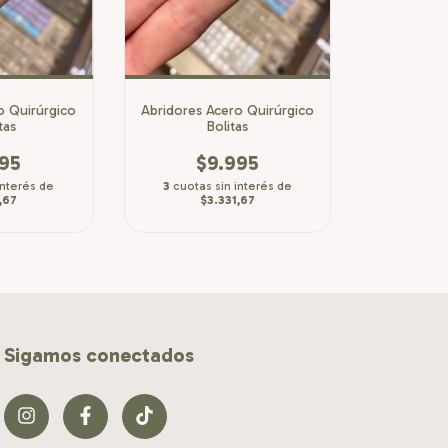
o Quirúrgico
Abridores Acero Quirúrgico
tas
Bolitas
995
$9.995
interés de
3
cuotas sin interés de
,67
$3.331,67
Sigamos conectados