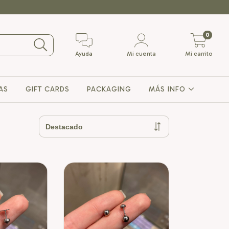
0
Ayuda
Mi cuenta
Mi carrito
AS
GIFT CARDS
PACKAGING
MÁS INFO