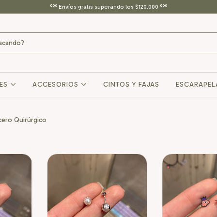
ººº Envíos gratis superando los $120.000 ººº
RES
ACCESORIOS
CINTOS Y FAJAS
ESCARAPEL
cero Quirúrgico