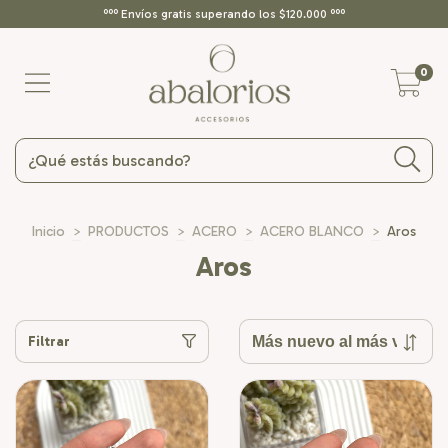
ººº Envíos gratis superando los $120.000 ººº
0
Inicio
>
PRODUCTOS
>
ACERO
>
ACERO BLANCO
>
Aros
Aros
Filtrar