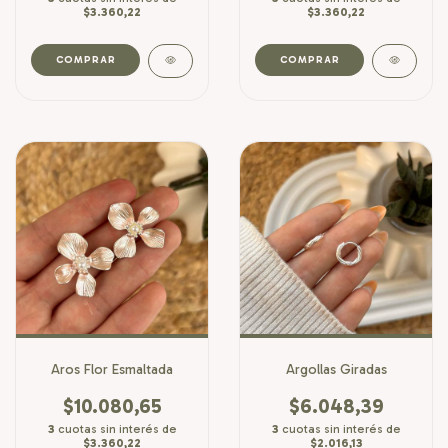
$3.360,22
$3.360,22
Aros Flor Esmaltada
Argollas Giradas
$10.080,65
$6.048,39
3
cuotas sin interés de
3
cuotas sin interés de
$3.360,22
$2.016,13