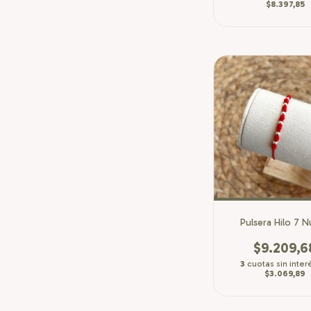
$8.397,85
Pulsera Hilo 7 
$9.209,6
3
cuotas sin inter
$3.069,89