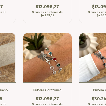
77
$13.096,77
$13.09
és de
3
cuotas sin interés de
3
cuotas sin 
$4.365,59
$4.365
ruano
Pulsera Corazones
Pulsera 
55
$13.096,77
$30.24
és de
3
cuotas sin interés de
3
cuotas sin 