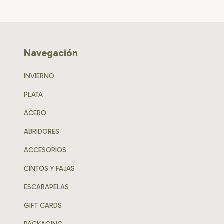
Navegación
INVIERNO
PLATA
ACERO
ABRIDORES
ACCESORIOS
CINTOS Y FAJAS
ESCARAPELAS
GIFT CARDS