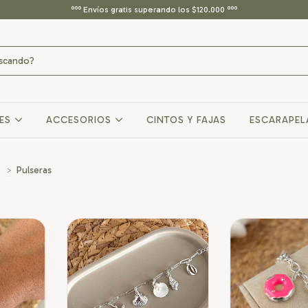
ººº Envíos gratis superando los $120.000 ººº
RES
ACCESORIOS
CINTOS Y FAJAS
ESCARAPEL
O
>
Pulseras