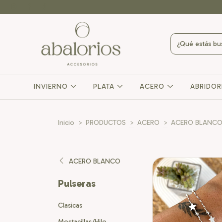
INVIERNO
PLATA
ACERO
ABRIDO
Inicio
>
PRODUCTOS
>
ACERO
>
ACERO BLANC
ACERO BLANCO
Pulseras
Clasicas
Mostacillas/Hilo