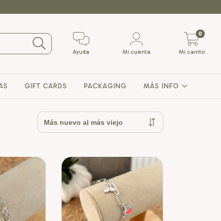
0
Ayuda
Mi cuenta
Mi carrito
AS
GIFT CARDS
PACKAGING
MÁS INFO