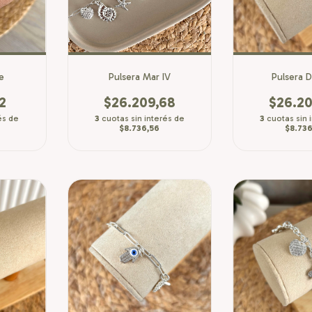
e
Pulsera Mar IV
Pulsera D
2
$26.209,68
$26.2
és de
3
cuotas sin interés de
3
cuotas sin 
$8.736,56
$8.736