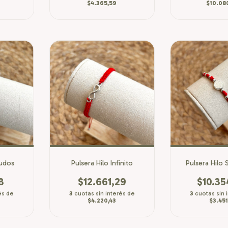
$4.365,59
$10.08
Nudos
Pulsera Hilo Infinito
Pulsera Hilo 
8
$12.661,29
$10.35
és de
3
cuotas sin interés de
3
cuotas sin 
$4.220,43
$3.451