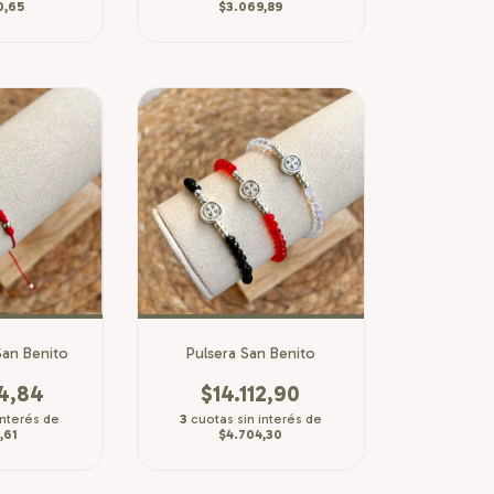
0,65
$3.069,89
San Benito
Pulsera San Benito
4,84
$14.112,90
interés de
3
cuotas sin interés de
,61
$4.704,30