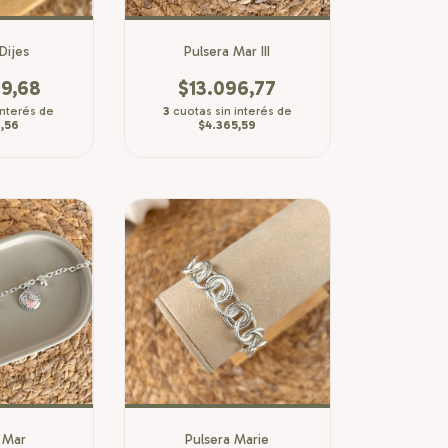
Dijes
Pulsera Mar III
09,68
$13.096,77
interés de
3
cuotas sin interés de
,56
$4.365,59
 Mar
Pulsera Marie