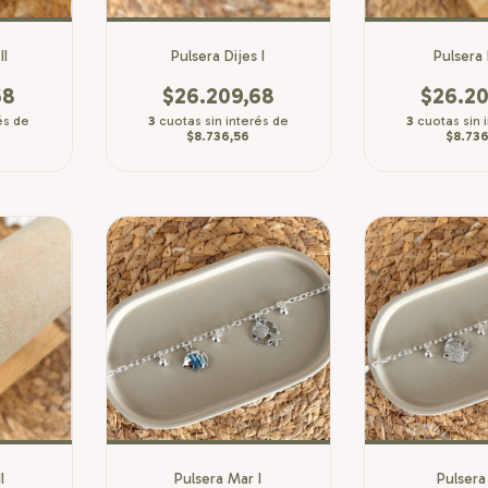
II
Pulsera Dijes I
Pulsera 
68
$26.209,68
$26.2
és de
3
cuotas sin interés de
3
cuotas sin 
$8.736,56
$8.736
I
Pulsera Mar I
Pulsera