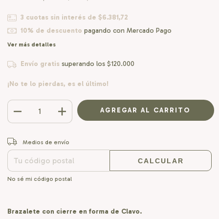
3
cuotas sin interés de
$6.381,72
10% de descuento
pagando con Mercado Pago
Ver más detalles
Envío gratis
superando los
$120.000
¡No te lo pierdas, es el último!
CAMBIAR CP
Entregas para el CP:
Medios de envío
CALCULAR
No sé mi código postal
Brazalete con cierre en forma de Clavo.