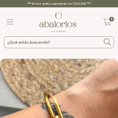
ººº Envíos gratis superando los $120.000 ººº
0