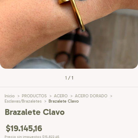
1
/
1
Inicio
>
PRODUCTOS
>
ACERO
>
ACERO DORADO
>
Esclavas/Brazaletes
>
Brazalete Clavo
Brazalete Clavo
$19.145,16
Precio sin impuestos
$15.822,45