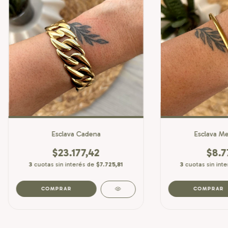
Esclava Cadena
Esclava Me
$23.177,42
$8.7
3
cuotas sin interés de
$7.725,81
3
cuotas sin int
COMPRAR