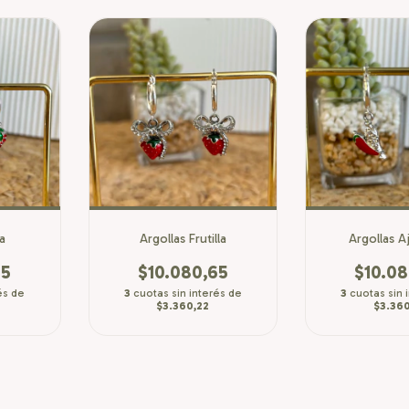
sa
Argollas Frutilla
Argollas A
65
$10.080,65
$10.08
és de
3
cuotas sin interés de
3
cuotas sin 
$3.360,22
$3.360