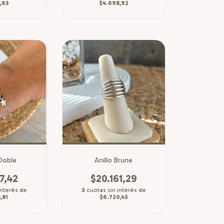
,63
$4.698,92
Doble
Anillo Brune
7,42
$20.161,29
interés de
3
cuotas sin interés de
,81
$6.720,43