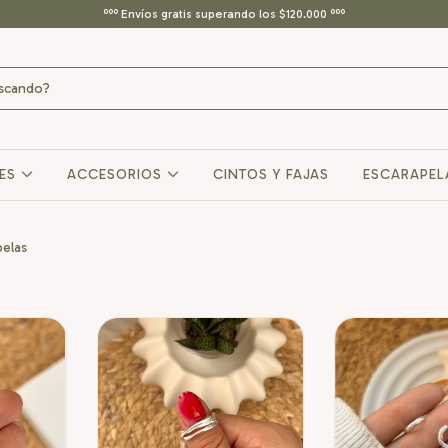
ººº Envíos gratis superando los $120.000 ººº
RES
ACCESORIOS
CINTOS Y FAJAS
ESCARAPEL
pelas