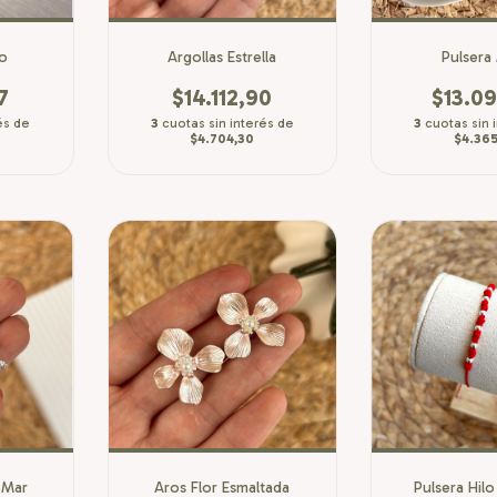
ro
Argollas Estrella
Pulsera 
7
$14.112,90
$13.09
és de
3
cuotas sin interés de
3
cuotas sin 
$4.704,30
$4.365
e Mar
Aros Flor Esmaltada
Pulsera Hil