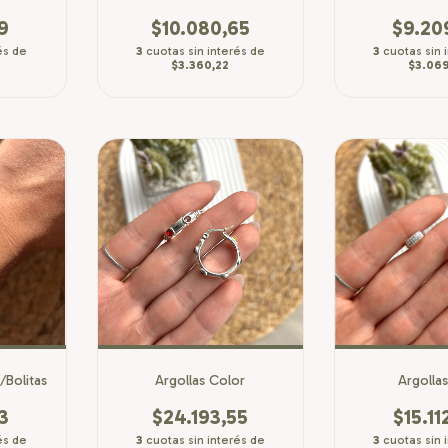
9
$10.080,65
$9.20
és de
3
cuotas sin interés de
3
cuotas sin 
$3.360,22
$3.069
/Bolitas
Argollas Color
Argollas
3
$24.193,55
$15.11
és de
3
cuotas sin interés de
3
cuotas sin 