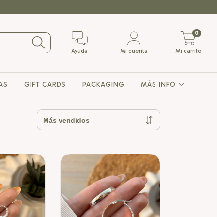
0
Ayuda
Mi cuenta
Mi carrito
AS
GIFT CARDS
PACKAGING
MÁS INFO