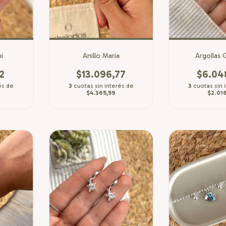
ni
Anillo Maria
Argollas 
2
$13.096,77
$6.04
és de
3
cuotas sin interés de
3
cuotas sin 
$4.365,59
$2.016