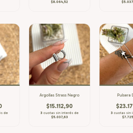
$8.064,52
$5.037
i
Argollas Strass Negro
Pulsera 
0
$15.112,90
$23.17
és de
3
cuotas sin interés de
3
cuotas sin 
$5.037,63
$7.725