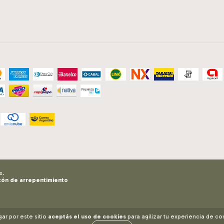
s.
tón de arrepentimiento
gar por este sitio
aceptás el uso de cookies
para agilizar tu experiencia de c