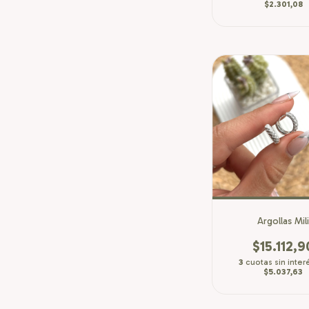
$2.301,08
Argollas Mil
$15.112,9
3
cuotas sin inter
$5.037,63