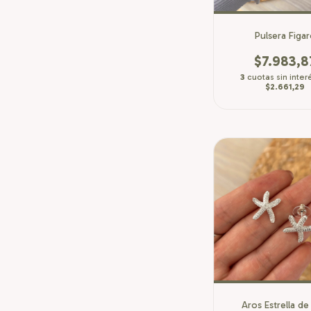
Pulsera Figa
$7.983,8
3
cuotas sin inter
$2.661,29
Aros Estrella d