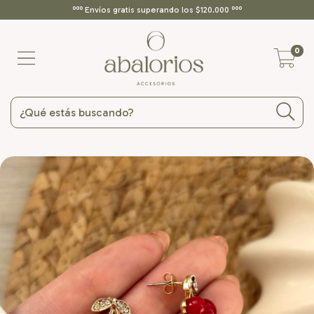
ººº Envíos gratis superando los $120.000 ººº
0