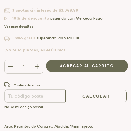
3
cuotas sin interés de
$3.069,89
10% de descuento
pagando con Mercado Pago
Ver más detalles
Envío gratis
superando los
$120.000
¡No te lo pierdas, es el último!
CAMBIAR CP
Entregas para el CP:
Medios de envío
CALCULAR
No sé mi código postal
Aros Pasantes de Cerezas. Medida: 14mm aprox.