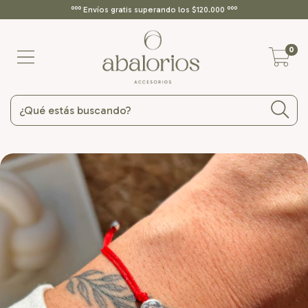
ººº Envíos gratis superando los $120.000 ººº
0