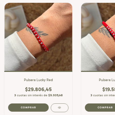
Pulsera Lucky Red
Pulsera L
$29.806,45
$19.5
3
cuotas sin interés de
$9.935,48
3
cuotas sin int