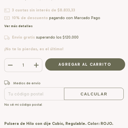
3
cuotas sin interés de
$8.833,33
10% de descuento
pagando con Mercado Pago
Ver más detalles
Envío gratis
superando los
$120.000
¡No te lo pierdas, es el último!
CAMBIAR CP
Entregas para el CP:
Medios de envío
CALCULAR
No sé mi código postal
Pulsera de Hilo con dije Cubic, Regulable. Color: ROJO.