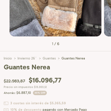
1
/
6
Inicio
>
Invierno 26´
>
Guantes
>
Guantes Nerea
Guantes Nerea
$16.096,77
$22.983,87
Precio sin impuestos
$13.303,12
$6.887,10
Ahorrás:
30
% OFF
3
cuotas sin interés de
$5.365,59
10% de descuento
pagando con Mercado Pago