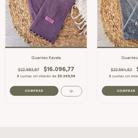
Guantes Kavala
Guantes 
$16.096,77
$22.983,87
$22.564,52
3
cuotas sin interés de
$5.365,59
3
cuotas sin int
COMPRAR
COMPRAR