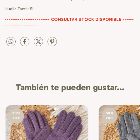
Huella Tactil: SI
------------------------ CONSULTAR STOCK DISPONIBLE ------
------------------
También te pueden gustar...
30
%
50
%
OFF
OFF