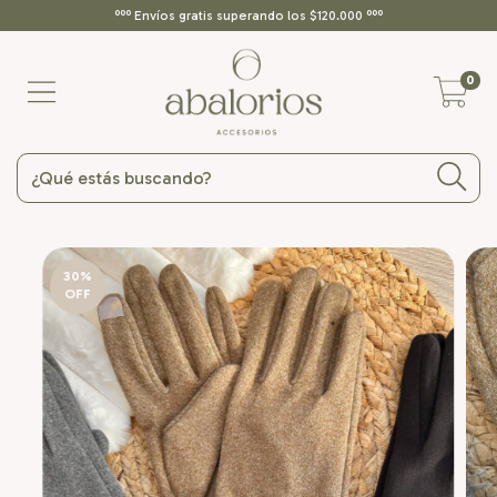
ººº Envíos gratis superando los $120.000 ººº
0
30
%
OFF