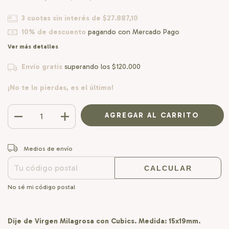
3
cuotas sin interés de
$27.887,10
10% de descuento
pagando con Mercado Pago
Ver más detalles
Envío gratis
superando los
$120.000
¡No te lo pierdas, es el último!
CAMBIAR CP
Entregas para el CP:
Medios de envío
CALCULAR
No sé mi código postal
Dije de Virgen Milagrosa con Cubics. Medida: 15x19mm.