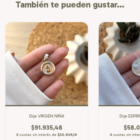
También te pueden gustar...
Dije VIRGEN NIÑA
Dije ESPI
$91.935,48
$58.0
3
cuotas sin interés de
$30.645,16
3
cuotas sin int