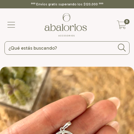
ººº Envíos gratis superando los $120.000 ººº
0