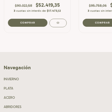
$52.419,35
$90.322,58
$95.758,06
3
cuotas sin interés de
$17.473,12
3
cuotas sin inte
Navegación
INVIERNO
PLATA
ACERO
ABRIDORES