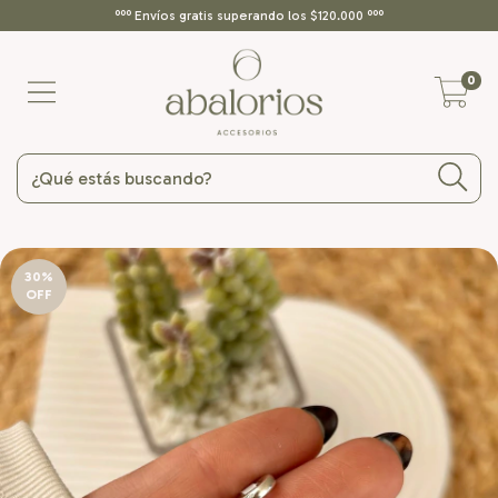
ººº Envíos gratis superando los $120.000 ººº
0
30
%
OFF