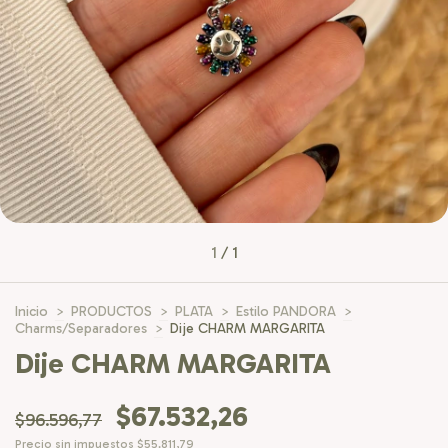
1
/
1
Inicio
>
PRODUCTOS
>
PLATA
>
Estilo PANDORA
>
Charms/Separadores
>
Dije CHARM MARGARITA
Dije CHARM MARGARITA
$67.532,26
$96.596,77
Precio sin impuestos
$55.811,79