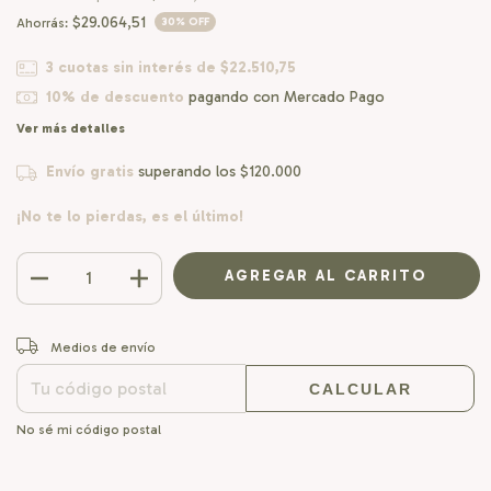
$29.064,51
Ahorrás:
30
% OFF
3
cuotas sin interés de
$22.510,75
10% de descuento
pagando con Mercado Pago
Ver más detalles
Envío gratis
superando los
$120.000
¡No te lo pierdas, es el último!
CAMBIAR CP
Entregas para el CP:
Medios de envío
CALCULAR
No sé mi código postal