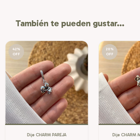
También te pueden gustar...
42
%
20
%
OFF
OFF
Dije CHARM PAREJA
Dije CHARM 