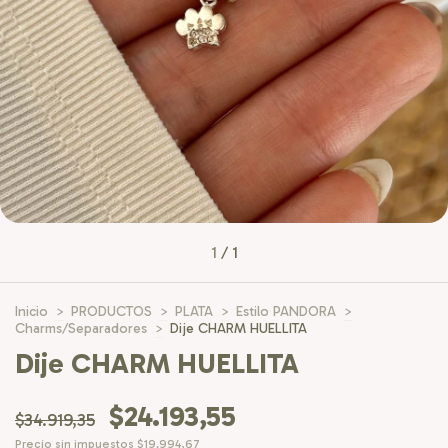
1
/
1
Inicio
>
PRODUCTOS
>
PLATA
>
Estilo PANDORA
>
Charms/Separadores
>
Dije CHARM HUELLITA
Dije CHARM HUELLITA
$24.193,55
$34.919,35
Precio sin impuestos
$19.994,67