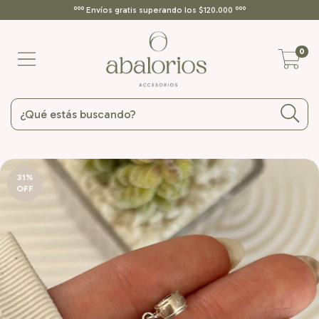
ººº Envíos gratis superando los $120.000 ººº
0
31
%
OFF