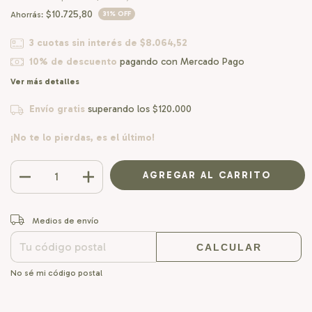
$10.725,80
Ahorrás:
31
% OFF
3
cuotas sin interés de
$8.064,52
10% de descuento
pagando con Mercado Pago
Ver más detalles
Envío gratis
superando los
$120.000
¡No te lo pierdas, es el último!
CAMBIAR CP
Entregas para el CP:
Medios de envío
CALCULAR
No sé mi código postal