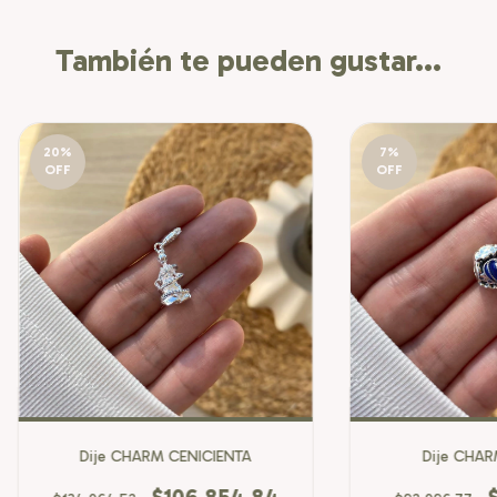
También te pueden gustar...
20
%
7
%
OFF
OFF
Dije CHARM CENICIENTA
Dije CHAR
$106.854,84