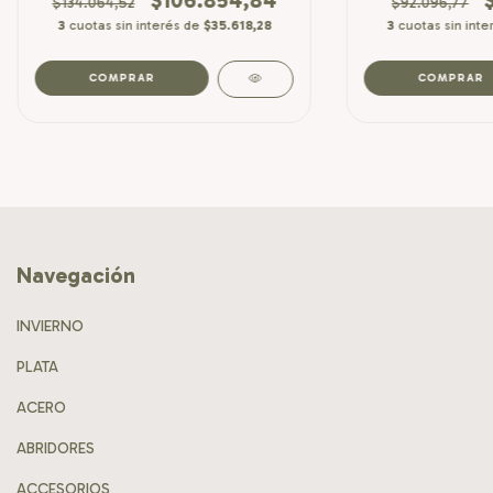
$134.064,52
$92.096,77
3
cuotas sin interés de
$35.618,28
3
cuotas sin int
Navegación
INVIERNO
PLATA
ACERO
ABRIDORES
ACCESORIOS