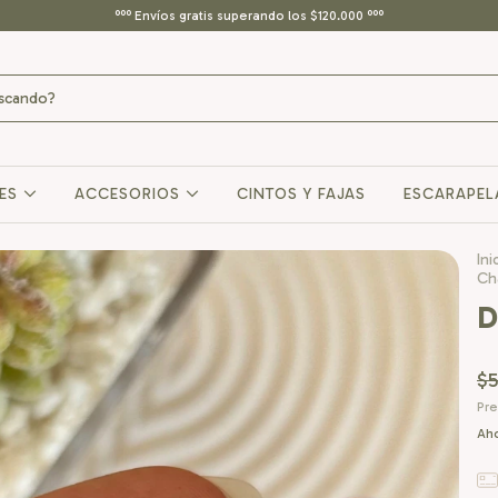
ººº Envíos gratis superando los $120.000 ººº
RES
ACCESORIOS
CINTOS Y FAJAS
ESCARAPEL
Ini
Ch
D
$5
Pre
Aho