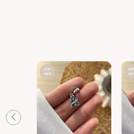
21
%
42
OFF
OF