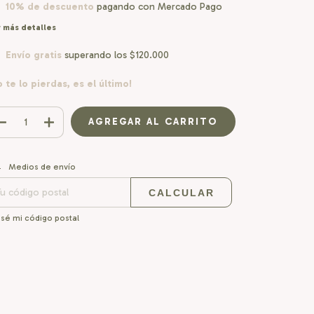
10% de descuento
pagando con Mercado Pago
 más detalles
Envío gratis
superando los
$120.000
o te lo pierdas, es el último!
CAMBIAR CP
regas para el CP:
Medios de envío
CALCULAR
sé mi código postal