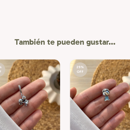
También te pueden gustar...
%
29
%
F
OFF