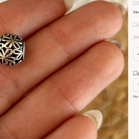
Ver
¡N
Ent
No 