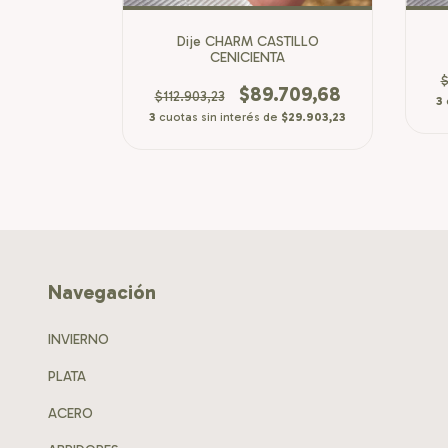
ELLA
Dije CHARM CASTILLO
CENICIENTA
629,03
$
$89.709,68
$112.903,23
$26.543,01
3
3
cuotas sin interés de
$29.903,23
Navegación
INVIERNO
PLATA
ACERO