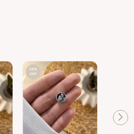
29
%
20
%
OFF
OFF