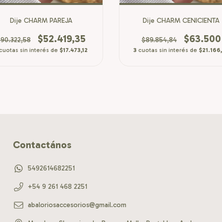
Dije CHARM PAREJA
Dije CHARM CENICIENTA
$52.419,35
$63.500
90.322,58
$89.854,84
cuotas sin interés de
$17.473,12
3
cuotas sin interés de
$21.166
Contactános
5492614682251
+54 9 261 468 2251
abaloriosaccesorios@gmail.com