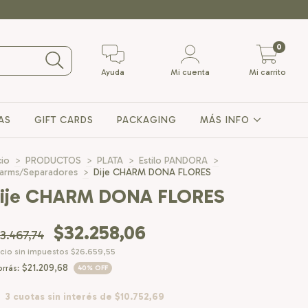
0
Ayuda
Mi cuenta
Mi carrito
AS
GIFT CARDS
PACKAGING
MÁS INFO
cio
>
PRODUCTOS
>
PLATA
>
Estilo PANDORA
>
arms/Separadores
>
Dije CHARM DONA FLORES
ije CHARM DONA FLORES
$32.258,06
3.467,74
cio sin impuestos
$26.659,55
$21.209,68
rrás:
40
% OFF
3
cuotas sin interés de
$10.752,69