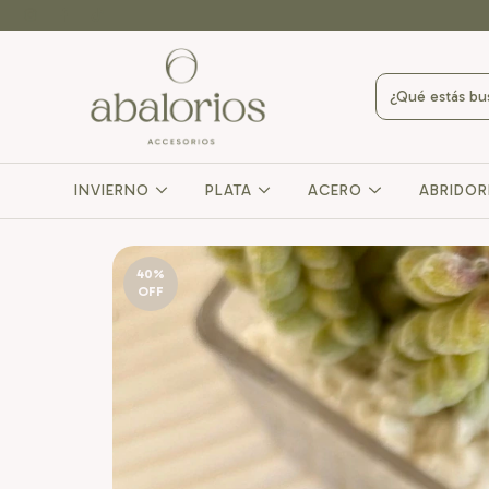
INVIERNO
PLATA
ACERO
ABRIDO
40
%
OFF