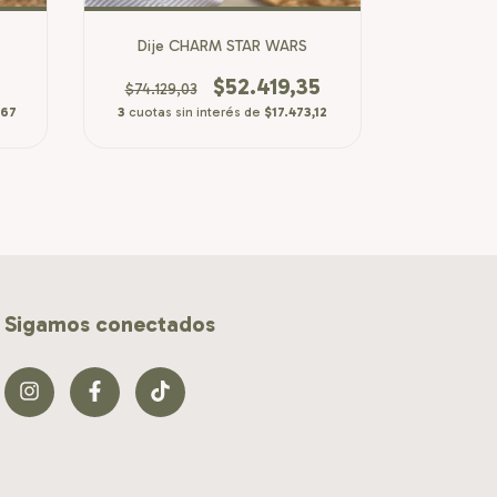
Dije CHARM STAR WARS
Dije C
$52.419,35
$74.129,03
$95.758
,67
3
cuotas sin interés de
$17.473,12
3
cuotas s
Sigamos conectados