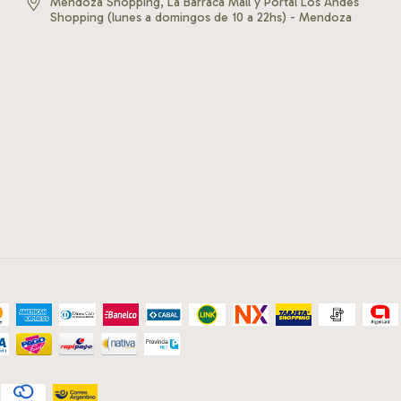
Mendoza Shopping, La Barraca Mall y Portal Los Andes
Shopping (lunes a domingos de 10 a 22hs) - Mendoza