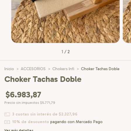
1
/
2
Inicio
>
ACCESORIOS
>
Chokers Infi
>
Choker Tachas Doble
Choker Tachas Doble
$6.983,87
Precio sin impuestos
$5.771,79
3
cuotas sin interés de
$2.327,96
10% de descuento
pagando con Mercado Pago
Ver más detalles