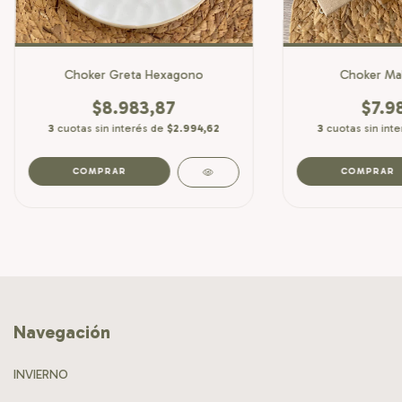
Choker Greta Hexagono
Choker Mal
$8.983,87
$7.9
3
cuotas sin interés de
$2.994,62
3
cuotas sin int
Navegación
INVIERNO