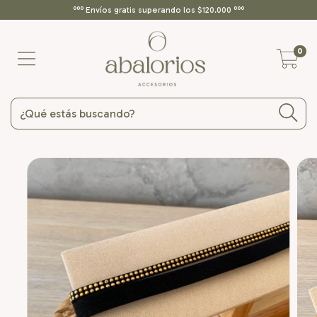
ººº Envíos gratis superando los $120.000 ººº
0