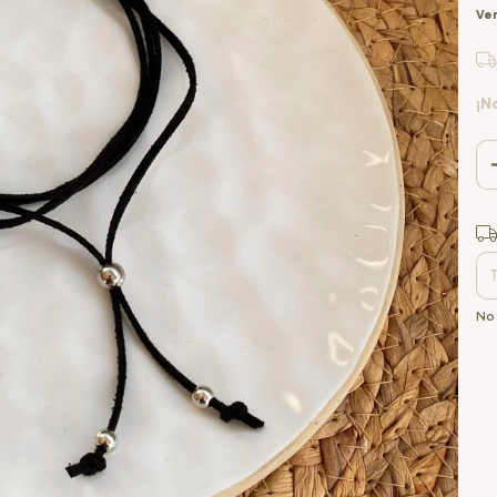
Ver
¡N
Ent
No 