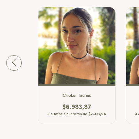
za
Choker Tachas
87
$6.983,87
e
$2.327,96
3
cuotas sin interés de
$2.327,96
3