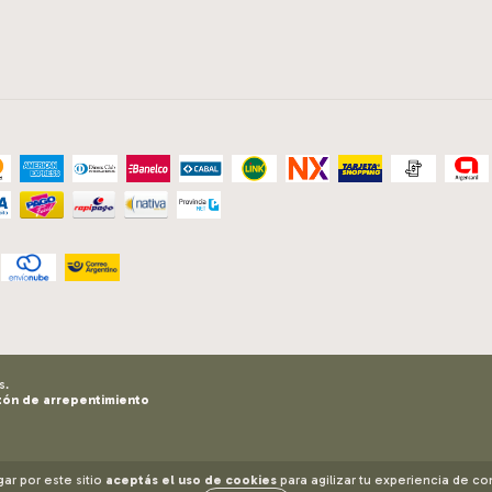
s.
tón de arrepentimiento
gar por este sitio
aceptás el uso de cookies
para agilizar tu experiencia de c