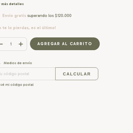
 más detalles
Envío gratis
superando los
$120.000
o te lo pierdas, es el último!
CAMBIAR CP
regas para el CP:
Medios de envío
CALCULAR
sé mi código postal