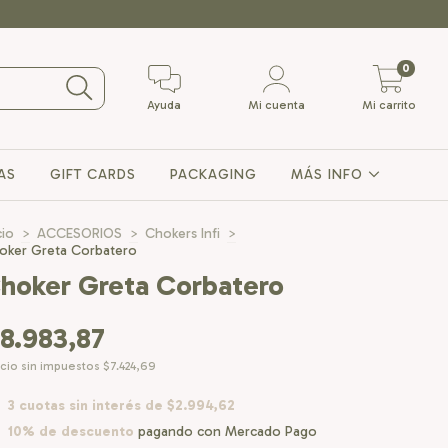
0
Ayuda
Mi cuenta
Mi carrito
AS
GIFT CARDS
PACKAGING
MÁS INFO
cio
>
ACCESORIOS
>
Chokers Infi
>
oker Greta Corbatero
hoker Greta Corbatero
8.983,87
cio sin impuestos
$7.424,69
3
cuotas sin interés de
$2.994,62
10% de descuento
pagando con Mercado Pago