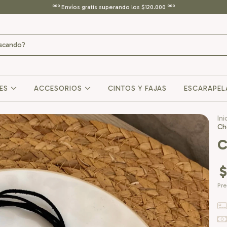
ººº Envíos gratis superando los $120.000 ººº
RES
ACCESORIOS
CINTOS Y FAJAS
ESCARAPEL
Ini
Ch
C
$
Pre