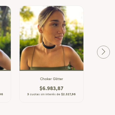
Choker Glitter
Choke
$6.983,87
$
96
3
cuotas sin interés de
$2.327,96
3
cuotas s