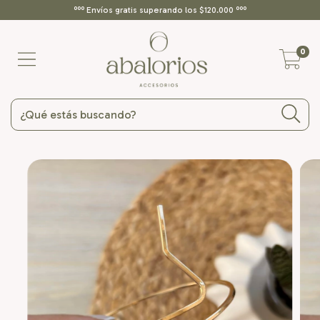
ººº Envíos gratis superando los $120.000 ººº
0