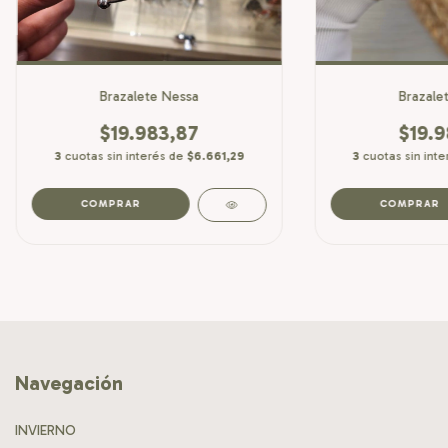
Brazalete Nessa
Brazalet
$19.983,87
$19.9
3
cuotas sin interés de
$6.661,29
3
cuotas sin int
Navegación
INVIERNO