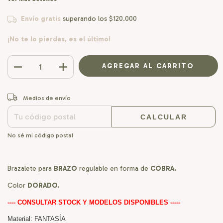
Envío gratis
superando los
$120.000
¡No te lo pierdas, es el último!
CAMBIAR CP
Entregas para el CP:
Medios de envío
CALCULAR
No sé mi código postal
Brazalete para
BRAZO
regulable en forma de
COBRA.
Color
DORADO.
---- CONSULTAR STOCK Y MODELOS DISPONIBLES -----
Material: FANTASÍA