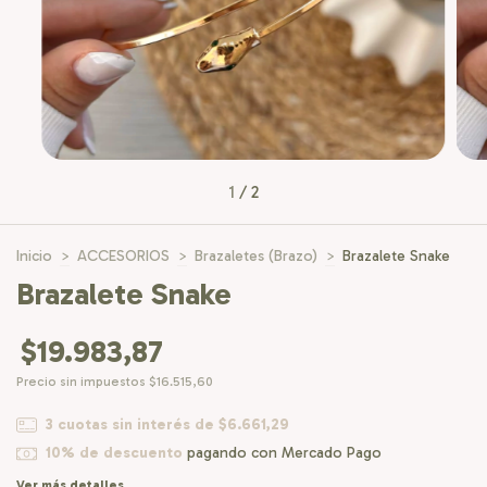
1
/
2
Inicio
>
ACCESORIOS
>
Brazaletes (Brazo)
>
Brazalete Snake
Brazalete Snake
$19.983,87
Precio sin impuestos
$16.515,60
3
cuotas sin interés de
$6.661,29
10% de descuento
pagando con Mercado Pago
Ver más detalles