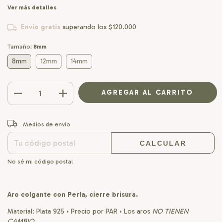
Ver más detalles
Envío gratis
superando los
$120.000
Tamaño:
8mm
8mm
12mm
14mm
CAMBIAR CP
Entregas para el CP:
Medios de envío
CALCULAR
No sé mi código postal
Aro colgante con Perla, cierre brisura.
Material: Plata 925 • Precio por PAR • Los aros
NO TIENEN
CAMBIO