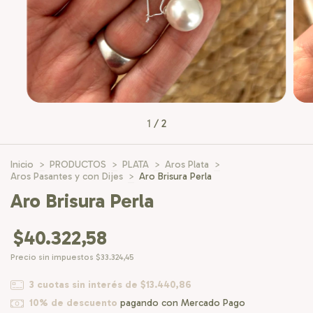
1
/
2
Inicio
>
PRODUCTOS
>
PLATA
>
Aros Plata
>
Aros Pasantes y con Dijes
>
Aro Brisura Perla
Aro Brisura Perla
$40.322,58
Precio sin impuestos
$33.324,45
3
cuotas sin interés de
$13.440,86
10% de descuento
pagando con Mercado Pago