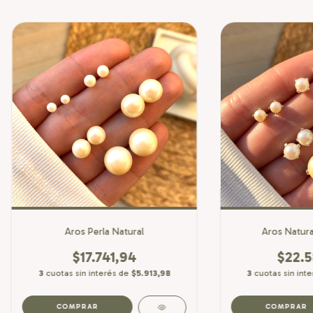
Aros Perla Natural
Aros Natura
$17.741,94
$22.5
3
cuotas sin interés de
$5.913,98
3
cuotas sin int
COMPRAR
COMPRAR