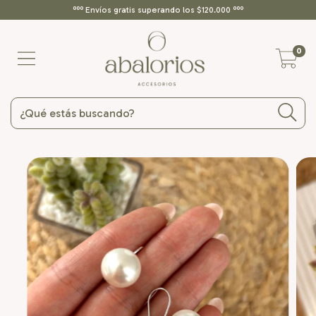
ººº Envíos gratis superando los $120.000 ººº
0