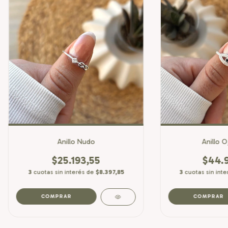
Anillo Nudo
Anillo O
$25.193,55
$44.9
3
cuotas sin interés de
$8.397,85
3
cuotas sin int
COMPRAR
COMPRAR