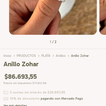
1
/
2
Inicio
>
PRODUCTOS
>
PLATA
>
Anillos
>
Anillo Zohar
Anillo Zohar
$86.693,55
Precio sin impuestos
$71.647,56
3
cuotas sin interés de
$28.897,85
10% de descuento
pagando con Mercado Pago
Ver más detalles