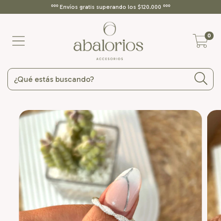
ººº Envíos gratis superando los $120.000 ººº
0